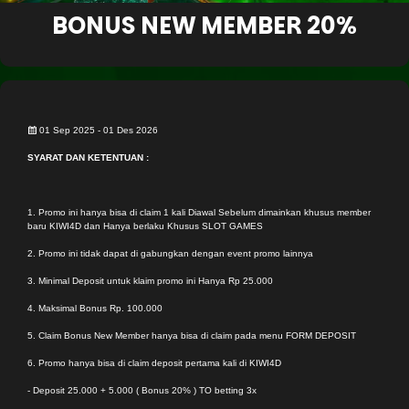
BONUS NEW MEMBER 20%
01 Sep 2025 - 01 Des 2026
SYARAT DAN KETENTUAN :
1. Promo ini hanya bisa di claim 1 kali Diawal Sebelum dimainkan khusus member
baru KIWI4D dan Hanya berlaku Khusus SLOT GAMES
2. Promo ini tidak dapat di gabungkan dengan event promo lainnya
3. Minimal Deposit untuk klaim promo ini Hanya Rp 25.000
4. Maksimal Bonus Rp. 100.000
5. Claim Bonus New Member hanya bisa di claim pada menu FORM DEPOSIT
6. Promo hanya bisa di claim deposit pertama kali di KIWI4D
- Deposit 25.000 + 5.000 ( Bonus 20% ) TO betting 3x