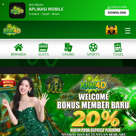
X
Anti Blokir
UNDUH APK
APLIKASI MOBILE
DOWNLOAD
Instant - Cepat - Aman
☰
BERANDA
SLOTS
CASINO
SPORTS
TOGEL