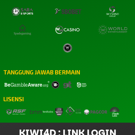
TANGGUNG JAWAB BERMAIN
LISENSI
KIWI4D : LINK LOGIN