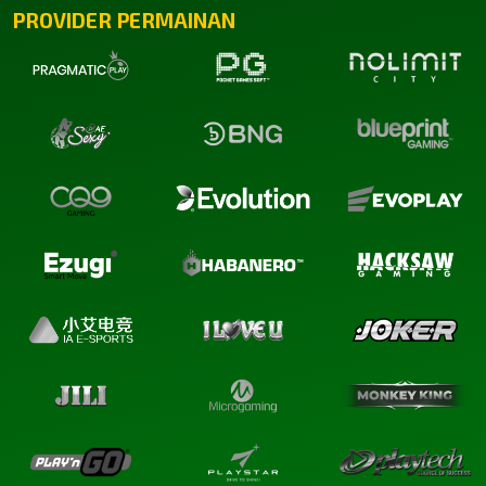
PROVIDER PERMAINAN