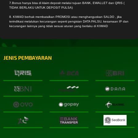
7.Bonus hanya bisa di klaim deposit melalui tujuan BANK, EWALLET dan QRIS (
TIDAK BERLAKU UNTUK DEPOSIT PULSA)
8. KIWI4D berhak membatalkan PROMOSI atau menghanguskan SALDO , jika
terindikasi melalukan kecurangan seperti pengisian DATA PALSU, kesamaan IP dan
kecurangan lainnya yang tidak sesuai aturan yang berlaku di KIWI4D
JENIS PEMBAYARAN