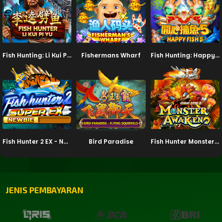
Fish Hunting: Li Kui Pi Yu
Fishermans Wharf
Fish Hunting: Happy Fish 5
Fish Hunter 2 EX - Newbie
Bird Paradise
Fish Hunter Monster Awaken
JENIS PEMBAYARAN