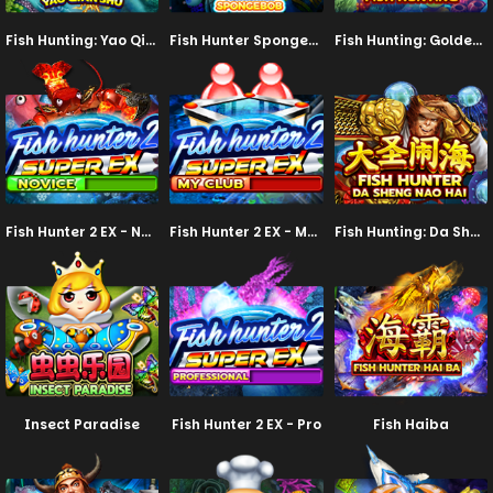
Fish Hunting: Yao Qian Shu
Fish Hunter Spongebob
Fish Hunting: Golden Toad
Fish Hunter 2 EX - Novice
Fish Hunter 2 EX - My Club
Fish Hunting: Da Sheng Nao Hai
Insect Paradise
Fish Hunter 2 EX - Pro
Fish Haiba