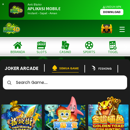
X
Anti Blokir
UNDUH APK
APLIKASI MOBILE
DOWNLOAD
Instant - Cepat - Aman
☰
BERANDA
SLOTS
CASINO
SPORTS
TOGEL
JOKER ARCADE
SEMUA GAME
FISHING