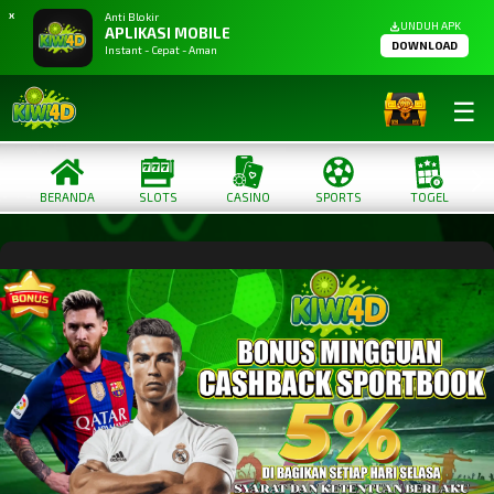
X
Anti Blokir
UNDUH APK
APLIKASI MOBILE
DOWNLOAD
Instant - Cepat - Aman
☰
BERANDA
SLOTS
CASINO
SPORTS
TOGEL