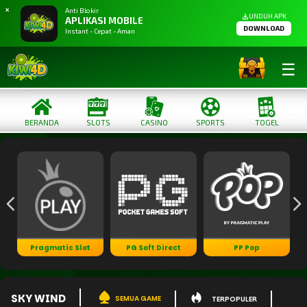
X
Anti Blokir
UNDUH APK
APLIKASI MOBILE
DOWNLOAD
Instant - Cepat - Aman
☰
BERANDA
SLOTS
CASINO
SPORTS
TOGEL
Pragmatic Slot
PG Soft Direct
PP Pop
SKY WIND
SEMUA GAME
TERPOPULER