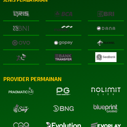
PROVIDER PERMAINAN