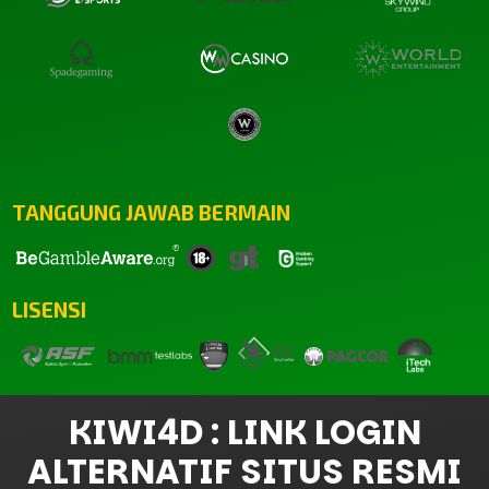
TANGGUNG JAWAB BERMAIN
LISENSI
KIWI4D : LINK LOGIN
ALTERNATIF SITUS RESMI