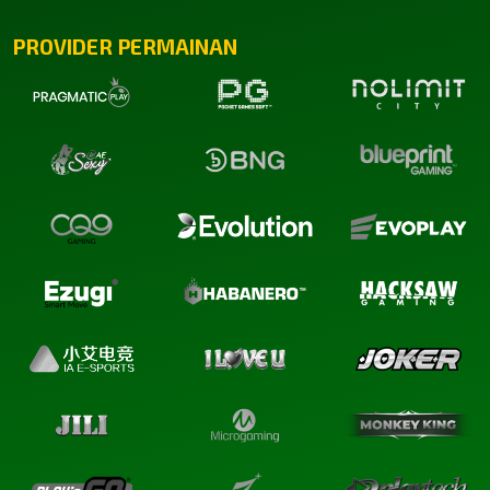
PROVIDER PERMAINAN