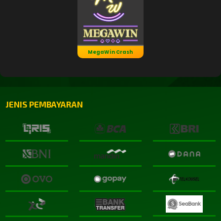
MegaWin Crash
JENIS PEMBAYARAN