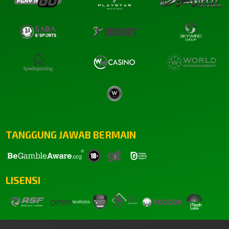
TANGGUNG JAWAB BERMAIN
LISENSI