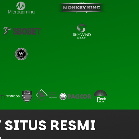
F SITUS RESMI