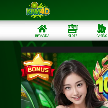
BERANDA
SLOTS
CASINO