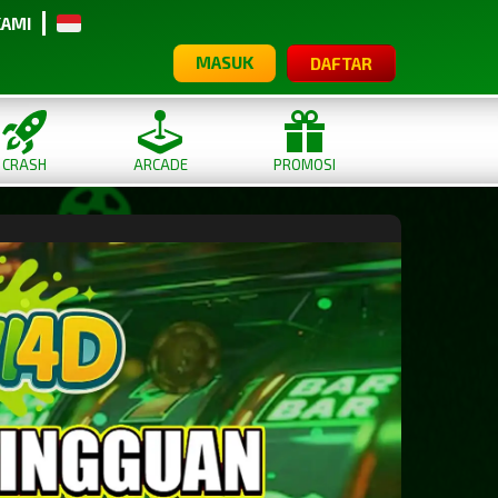
KAMI
MASUK
DAFTAR
CRASH
ARCADE
PROMOSI