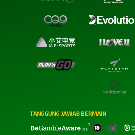
TANGGUNG JAWAB BERMAIN