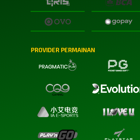
PROVIDER PERMAINAN