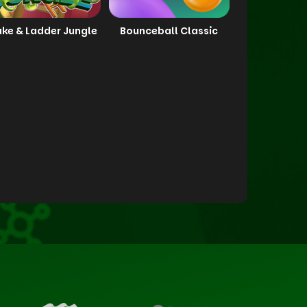
ke & Ladder Jungle
Bounceball Classic