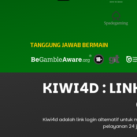
TANGGUNG JAWAB BERMAIN
KIWI4D : LIN
Kiwi4d adalah link login alternatif untuk
pelayanan 24 j