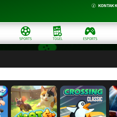
KONTAK 
SPORTS
TOGEL
ESPORTS