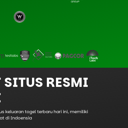
F SITUS RESMI
I
 keluaran togel terbaru hari ini, memiliki
at di Indoensia