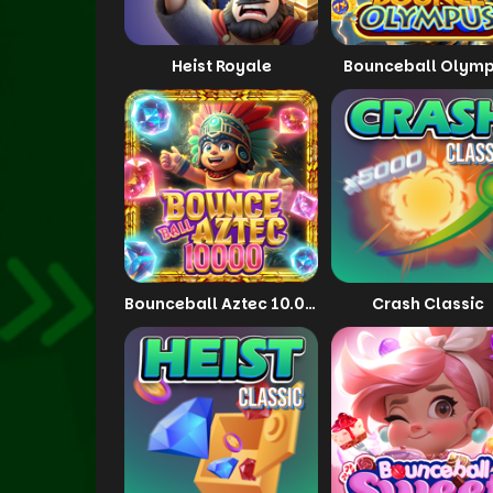
Heist Royale
Bounceball Olym
Bounceball Aztec 10.000
Crash Classic