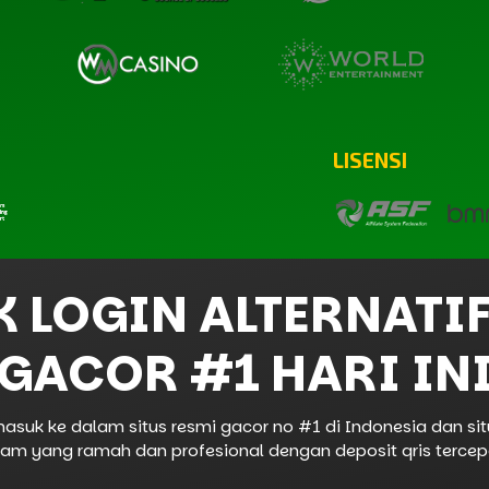
LISENSI
K LOGIN ALTERNATI
GACOR #1 HARI IN
 masuk ke dalam situs resmi gacor no #1 di Indonesia dan situs
am yang ramah dan profesional dengan deposit qris tercep