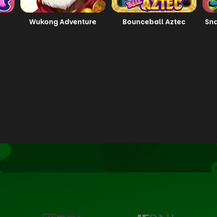
Wukong Adventure
Bounceball Aztec
Sna